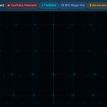
nt :
▶ YouTube Premium
⚡ TiviMate
📺 IBO Player Pro
🔒 Abonnem
iPBOXTV France
Application
Compa