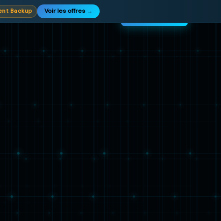
Voir les offres →
ent Backup
tibilité
Pourquoi nous
FAQ
Revendeur
Voir les offres