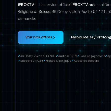
iPBOXTV
— Le service officiel
iPBOXTV.net
, la réfé
Belgique et Suisse. 4K Dolby Vision, Audio 5.1 / 7.1, 
demande.
Voir nos offres
Renouveler / Prolon
4K Dolby Vision / HDR10+
Audio 5.1 & 7.1
Sans engagement
Ap
Support 24h/24
France & Belgique
Accès de secours